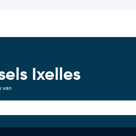
els Ixelles
n van