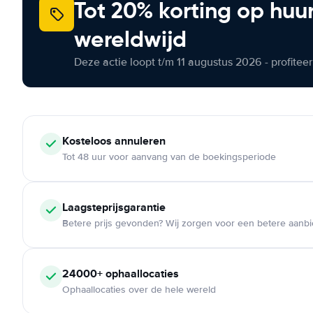
Tot 20% korting op huu
wereldwijd
Deze actie loopt t/m 11 augustus 2026 - profite
Kosteloos
annuleren
Tot 48 uur voor aanvang van de boekingsperiode
Laagsteprijsgarantie
Betere prijs gevonden? Wij zorgen voor een betere aanb
24000+
ophaallocaties
Ophaallocaties over de hele wereld