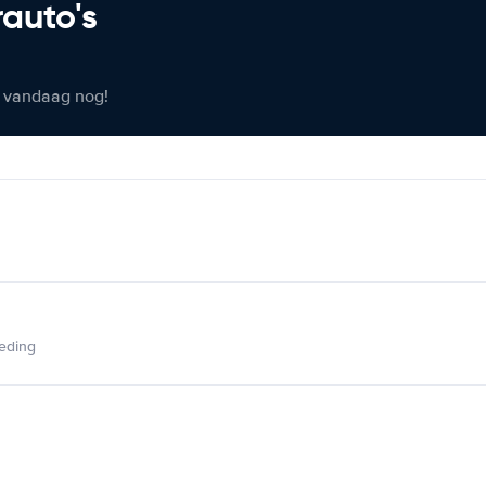
rauto's
er vandaag nog!
ieding