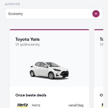
AUTOTYPE
Economy
Toyota Yaris
Toyo
Of gelijkwaardig
Of ge
Onze beste deals
Onze
Hertz
vanaf
/dag