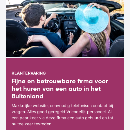
KLANTERVARING
Fijne en betrouwbare firma voor
het huren van een auto in het
Buitenland
Makkelijke website, eenvoudig telefonisch contact bij
vragen. Alles goed geregeld Vriendelijk personeel. Al
een paar keer via deze firma een auto gehuurd en tot
nu toe zeer tevreden