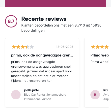
Recente reviews
8.7
Klanten beoordelen ons met een 8.7/10 uit 15930
beoordelingen
18-05-2025
prima, ook de aangevraagde grensovergang
Prima websi
prima, ook de aangevraagde
Prima websit
grensovergang was qua papieren snel
geregeld. jammer dat ik daar apart voor
moest mailen en dat dat niet meteen
tijdens het reserveren kon.
joelle jutte
ROL
j
Bluu Car Rental Johannesburg
R
Avis 
International Airport
Airpo