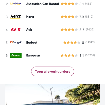
Autounion Car Rental
8.1
(483)
Hertz
7.9
(8812)
Avis
8.5
(7437)
Budget
8
(11512)
G
Europcar
8.1
(10251)
Toon alle verhuurders