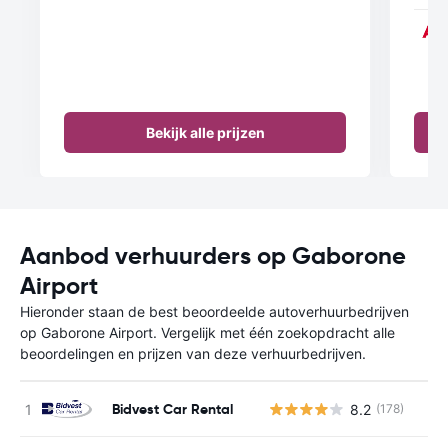
Bekijk alle prijzen
Aanbod verhuurders op Gaborone
Airport
Hieronder staan de best beoordeelde autoverhuurbedrijven
op Gaborone Airport. Vergelijk met één zoekopdracht alle
beoordelingen en prijzen van deze verhuurbedrijven.
Bidvest Car Rental
8.2
(178)
G