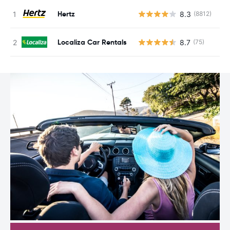
Hertz
8.3
(8812)
G
Localiza Car Rentals
8.7
(75)
G