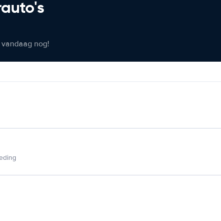
rauto's
er vandaag nog!
ieding