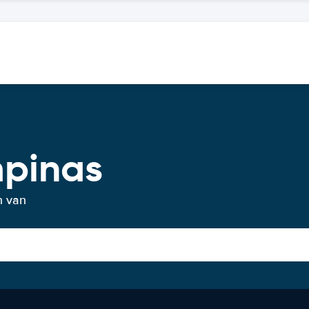
mpinas
n van