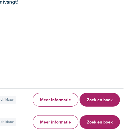
ntvangt!
Meer informatie
Zoek en boek
schikbaar
Meer informatie
Zoek en boek
schikbaar