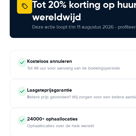
Tot 20% korting op huu
wereldwijd
Deze actie loopt t/m 11 augustus 2026 - profite
Kosteloos
annuleren
Tot 48 uur voor aanvang van de boekingsperiode
Laagsteprijsgarantie
Betere prijs gevonden? Wij zorgen voor een betere aanb
24000+
ophaallocaties
Ophaallocaties over de hele wereld