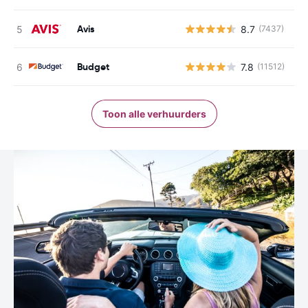
Avis
8.7
(7437)
G
Budget
7.8
(11512)
G
Toon alle verhuurders