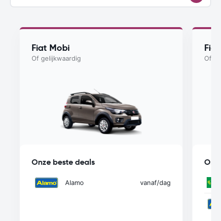
Fiat Mobi
Fiat
Of gelijkwaardig
Of ge
Onze beste deals
Onze
Alamo
vanaf
/dag