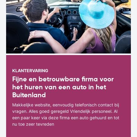
KLANTERVARING
Fijne en betrouwbare firma voor
het huren van een auto in het
Buitenland
Makkelijke website, eenvoudig telefonisch contact bij
vragen. Alles goed geregeld Vriendelijk personeel. Al
een paar keer via deze firma een auto gehuurd en tot
nu toe zeer tevreden