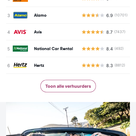
Alamo
6.9
(10701)
G
Avis
8.7
(7437)
G
National Car Rental
8.4
(492)
G
Hertz
8.3
(8812)
G
Toon alle verhuurders