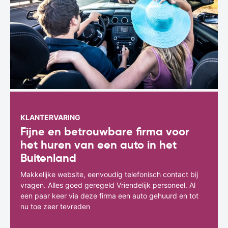
KLANTERVARING
Fijne en betrouwbare firma voor
het huren van een auto in het
Buitenland
Makkelijke website, eenvoudig telefonisch contact bij
vragen. Alles goed geregeld Vriendelijk personeel. Al
een paar keer via deze firma een auto gehuurd en tot
nu toe zeer tevreden