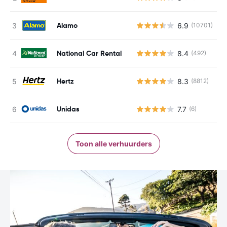
Alamo
6.9
(10701)
G
National Car Rental
8.4
(492)
G
Hertz
8.3
(8812)
G
Unidas
7.7
(6)
G
Toon alle verhuurders