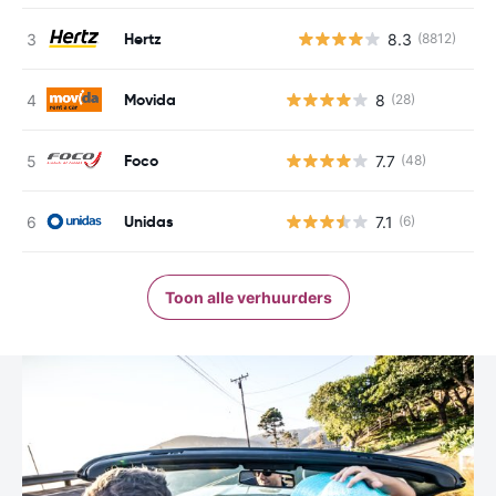
Hertz
8.3
(8812)
G
Movida
8
(28)
Foco
7.7
(48)
Unidas
7.1
(6)
Toon alle verhuurders