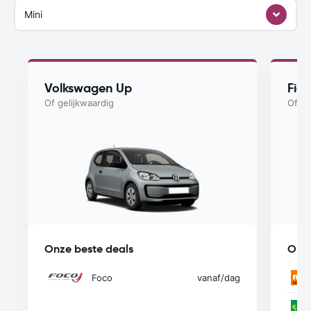
Mini
Volkswagen Up
Fia
Of gelijkwaardig
Of ge
Onze beste deals
Onze
Foco
vanaf
/dag