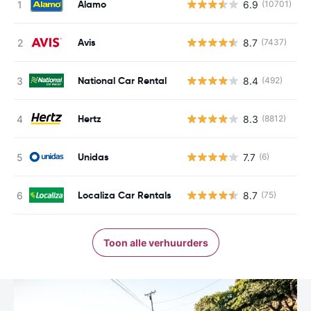
Alamo
6.9
(10701)
G
Avis
8.7
(7437)
G
National Car Rental
8.4
(492)
G
Hertz
8.3
(8812)
G
Unidas
7.7
(6)
G
Localiza Car Rentals
8.7
(75)
G
Toon alle verhuurders