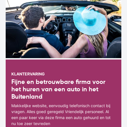
KLANTERVARING
Fijne en betrouwbare firma voor
het huren van een auto in het
Buitenland
Makkelijke website, eenvoudig telefonisch contact bij
vragen. Alles goed geregeld Vriendelijk personeel. Al
een paar keer via deze firma een auto gehuurd en tot
nu toe zeer tevreden