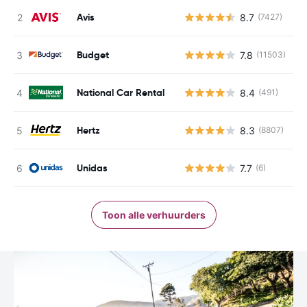
Avis
8.7
(7427)
G
Budget
7.8
(11503)
G
National Car Rental
8.4
(491)
G
Hertz
8.3
(8807)
G
Unidas
7.7
(6)
G
Toon alle verhuurders