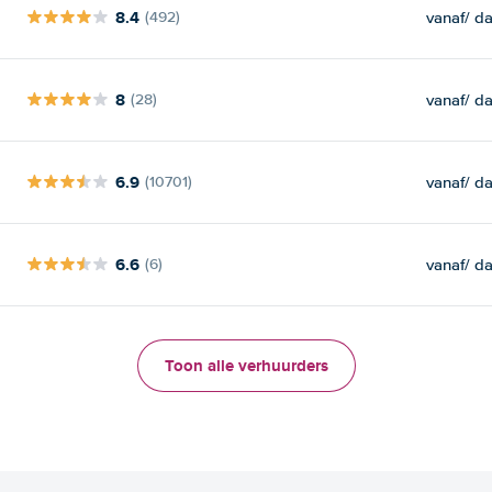
8.4
vanaf
/ d
(492)
8
vanaf
/ d
(28)
6.9
vanaf
/ d
(10701)
6.6
vanaf
/ d
(6)
Toon alle verhuurders