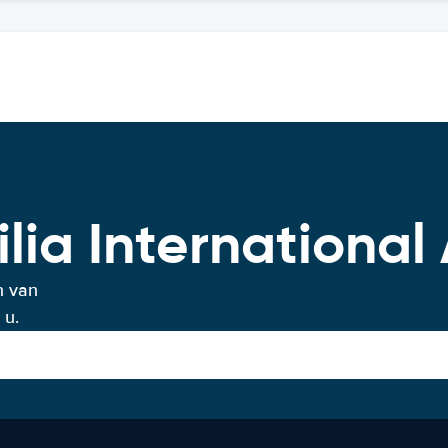
lia International 
n van
 u.