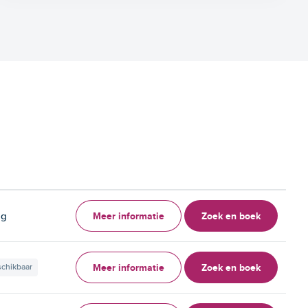
Meer informatie
Zoek en boek
ag
Meer informatie
Zoek en boek
schikbaar