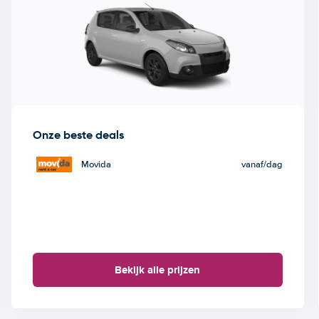
Onze beste deals
Movida
vanaf
/dag
Bekijk alle prijzen