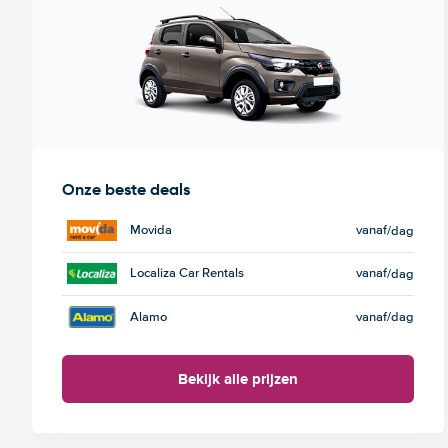
Onze beste deals
Movida
vanaf
/dag
Localiza Car Rentals
vanaf
/dag
Alamo
vanaf
/dag
Bekijk alle prijzen