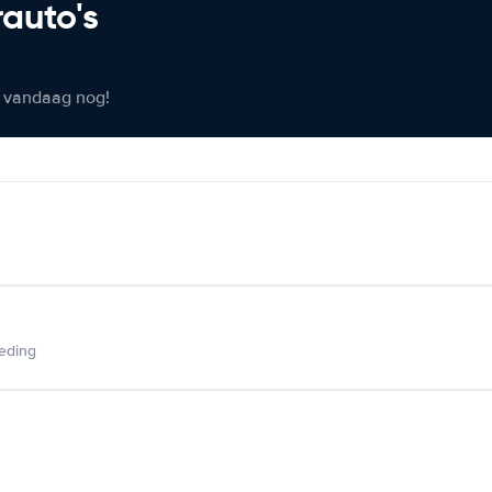
rauto's
er vandaag nog!
ieding