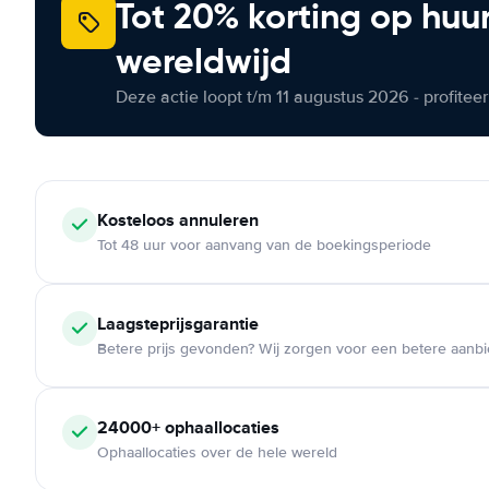
Tot 20% korting op huu
wereldwijd
Deze actie loopt t/m 11 augustus 2026 - profite
Kosteloos
annuleren
Tot 48 uur voor aanvang van de boekingsperiode
Laagsteprijsgarantie
Betere prijs gevonden? Wij zorgen voor een betere aanb
24000+
ophaallocaties
Ophaallocaties over de hele wereld