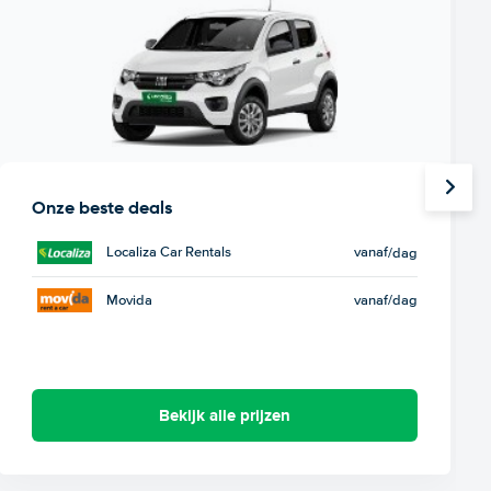
Onze beste deals
Localiza Car Rentals
vanaf
/dag
Movida
vanaf
/dag
Bekijk alle prijzen