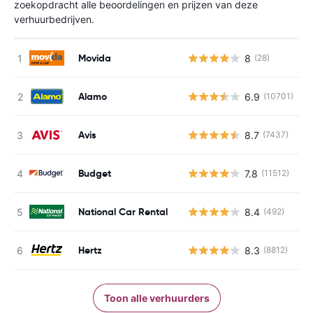
zoekopdracht alle beoordelingen en prijzen van deze
verhuurbedrijven.
Movida
8
(28)
G
Alamo
6.9
(10701)
G
Avis
8.7
(7437)
G
Budget
7.8
(11512)
G
National Car Rental
8.4
(492)
G
Hertz
8.3
(8812)
G
Toon alle verhuurders