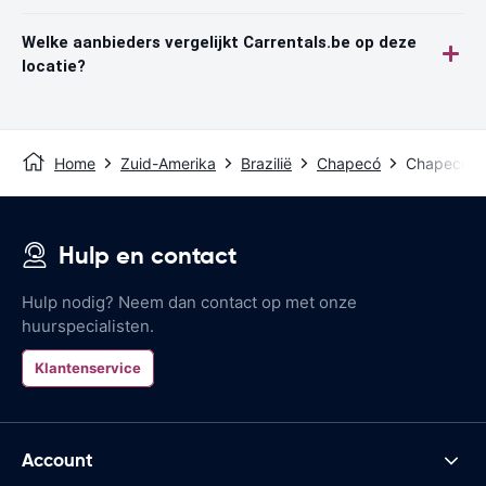
Welke aanbieders vergelijkt Carrentals.be op deze
locatie?
Home
Zuid-Amerika
Brazilië
Chapecó
Chapecó-Se
Hulp en contact
Hulp nodig? Neem dan contact op met onze
huurspecialisten.
Klantenservice
Account