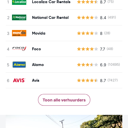
Localiza Car Rentals
8.7
(75)
G
National Car Rental
8.4
(491)
G
Movida
8
(28)
G
Foco
7.7
(48)
G
Alamo
6.9
(10695)
G
Avis
8.7
(7427)
G
Toon alle verhuurders