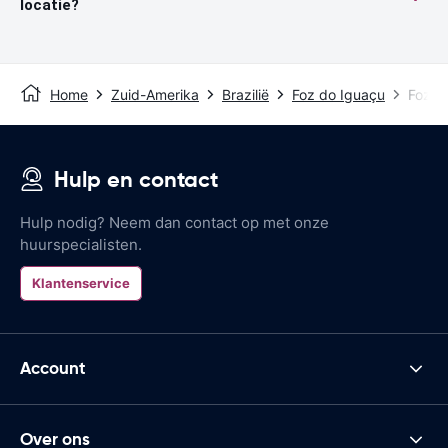
locatie?
Home
Zuid-Amerika
Brazilië
Foz do Iguaçu
Foz do
Hulp en contact
Hulp nodig? Neem dan contact op met onze
huurspecialisten.
Klantenservice
Account
Over ons