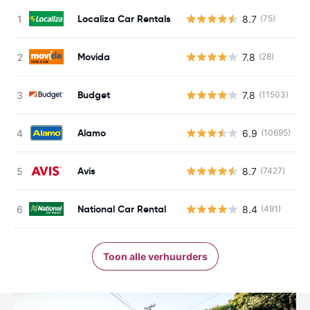
Localiza Car Rentals
8.7
(75)
G
Movida
7.8
(28)
G
Budget
7.8
(11503)
G
Alamo
6.9
(10695)
G
Avis
8.7
(7427)
G
National Car Rental
8.4
(491)
G
Toon alle verhuurders