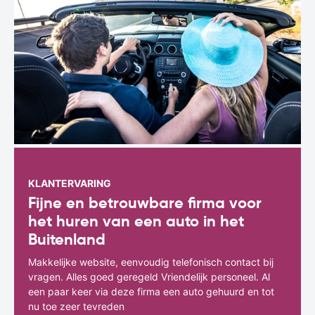
KLANTERVARING
Fijne en betrouwbare firma voor
het huren van een auto in het
Buitenland
Makkelijke website, eenvoudig telefonisch contact bij
vragen. Alles goed geregeld Vriendelijk personeel. Al
een paar keer via deze firma een auto gehuurd en tot
nu toe zeer tevreden