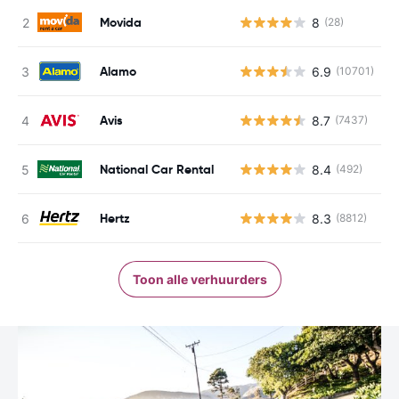
Movida
8
(28)
G
Alamo
6.9
(10701)
G
Avis
8.7
(7437)
G
National Car Rental
8.4
(492)
G
Hertz
8.3
(8812)
G
Toon alle verhuurders