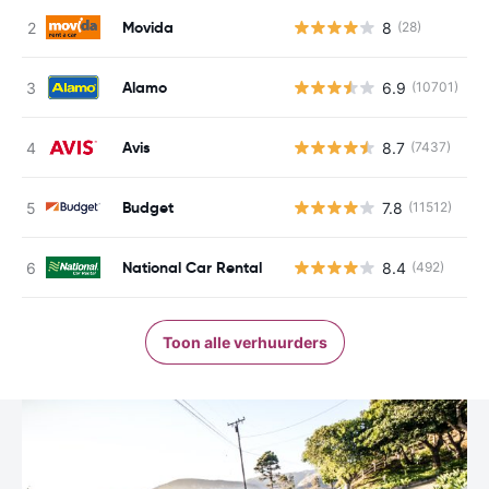
Movida
8
(28)
G
Alamo
6.9
(10701)
G
Avis
8.7
(7437)
G
Budget
7.8
(11512)
G
National Car Rental
8.4
(492)
G
Toon alle verhuurders