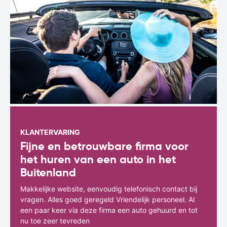
KLANTERVARING
Fijne en betrouwbare firma voor
het huren van een auto in het
Buitenland
Makkelijke website, eenvoudig telefonisch contact bij
vragen. Alles goed geregeld Vriendelijk personeel. Al
een paar keer via deze firma een auto gehuurd en tot
nu toe zeer tevreden