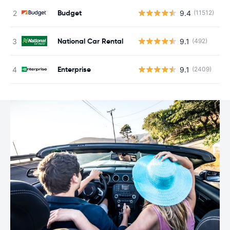
Budget
9.4
(11512)
G
National Car Rental
9.1
(492)
G
Enterprise
9.1
(2409)
G