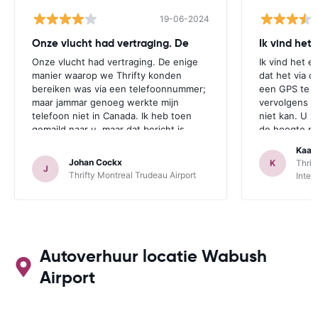
19-06-2024
Onze vlucht had vertraging. De
Ik vind het
Onze vlucht had vertraging. De enige
Ik vind het e
manier waarop we Thrifty konden
dat het via d
bereiken was via een telefoonnummer;
een GPS te r
maar jammar genoeg werkte mijn
vervolgens aa
telefoon niet in Canada. Ik heb toen
niet kan. U z
gemaild naar u, maar dat bericht is
de hoogte mo
jammer genoeg te laat aangekomen.
zichzelf idio
Kaat
Deze opmerking geldt zowel voor
een GPS bij 
Johan Cockx
K
Thrif
J
Thrifte als voor u: het zou fijn zijn om
is. Dan heeft
Thrifty Montreal Trudeau Airport
Inter
op een andere manier contact te
mogelijkheid
kunnen nemen, bvb via mail, whatsapp,
te maken.
website chat, ..., gelijk welk kanaal dat
ook over Wifi werkt.
Autoverhuur locatie Wabush
Airport