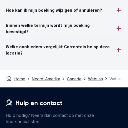
Hoe kan ik mijn boeking wijzigen of annuleren?
Binnen welke termijn wordt mijn boeking
bevestigd?
Welke aanbieders vergelijkt Carrentals.be op deze
locatie?
Home
Noord-Amerika
Canada
Wabush
Wabush Ai
Hulp en contact
Hulp nodig? Neem dan contact op met onze
huurspecialisten.