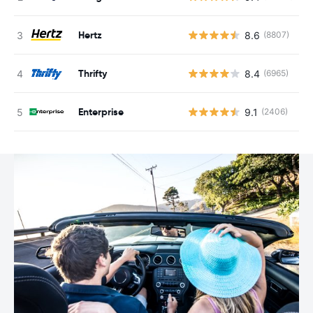
Hertz
8.6
(8807)
G
Thrifty
8.4
(6965)
G
Enterprise
9.1
(2406)
G