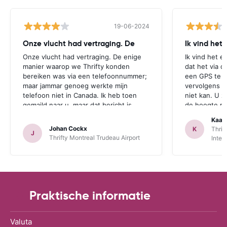
19-06-2024
Onze vlucht had vertraging. De
Ik vind het
Onze vlucht had vertraging. De enige
Ik vind het e
manier waarop we Thrifty konden
dat het via d
bereiken was via een telefoonnummer;
een GPS te r
maar jammar genoeg werkte mijn
vervolgens aa
telefoon niet in Canada. Ik heb toen
niet kan. U z
gemaild naar u, maar dat bericht is
de hoogte mo
jammer genoeg te laat aangekomen.
zichzelf idio
Kaat
Deze opmerking geldt zowel voor
een GPS bij 
Johan Cockx
K
Thrif
J
Thrifte als voor u: het zou fijn zijn om
is. Dan heeft
Thrifty Montreal Trudeau Airport
Inter
op een andere manier contact te
mogelijkheid
kunnen nemen, bvb via mail, whatsapp,
te maken.
website chat, ..., gelijk welk kanaal dat
ook over Wifi werkt.
Praktische informatie
Valuta