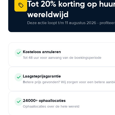
Tot 20% korting op huu
wereldwijd
Deze actie loopt t/m 11 augustus 2026 - profite
Kosteloos
annuleren
Tot 48 uur voor aanvang van de boekingsperiode
Laagsteprijsgarantie
Betere prijs gevonden? Wij zorgen voor een betere aanb
24000+
ophaallocaties
Ophaallocaties over de hele wereld