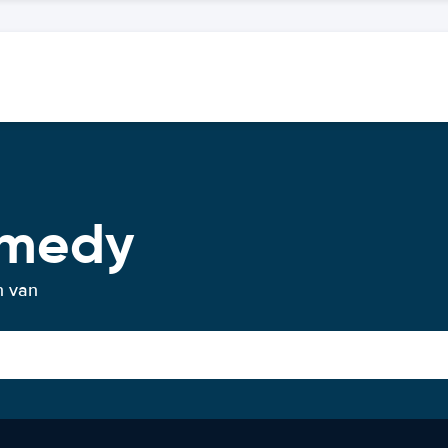
omedy
n van