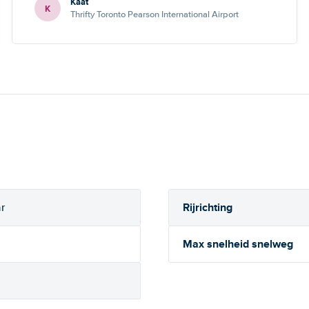
Kaat
de mogelijkheid om nog een andere keuze te maken.
K
Thrifty Toronto Pearson International Airport
Rijrichting
r
Max snelheid snelweg