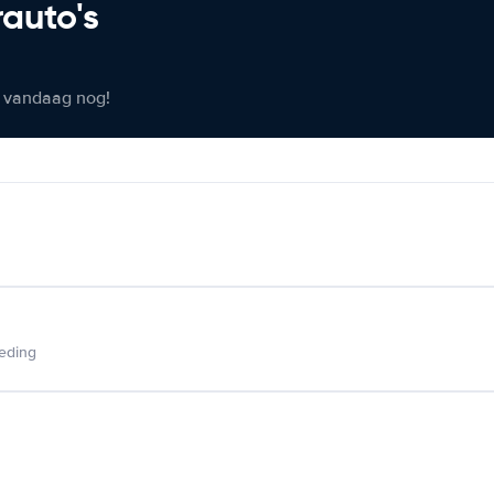
rauto's
er vandaag nog!
ieding