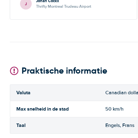
Johan Cockx
zou fijn zijn om op een andere manier contact te
J
Thrifty Montreal Trudeau Airport
kunnen nemen, bvb via mail, whatsapp, website chat, ...,
gelijk welk kanaal dat ook over Wifi werkt.
Praktische informatie
Valuta
Canadian dolla
Max snelheid in de stad
50 km/h
Taal
Engels, Frans