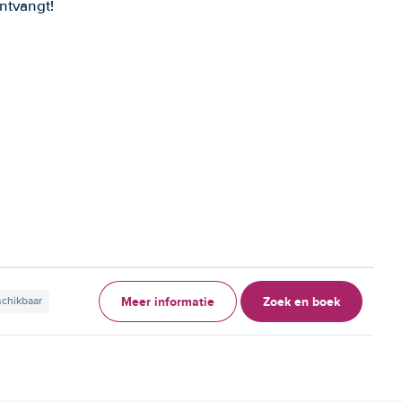
ntvangt!
Meer informatie
Zoek en boek
schikbaar