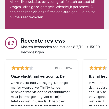
Makkelijke website, eenvoudig telefonisch contact bij
vragen. Alles goed geregeld Vriendelijk personeel. Al
een paar keer via deze firma een auto gehuurd en tot
nu toe zeer tevreden
Recente reviews
8.7
Klanten beoordelen ons met een 8.7/10 uit 15930
beoordelingen
19-06-2024
Onze vlucht had vertraging. De
Ik vind het
Onze vlucht had vertraging. De enige
Ik vind het e
manier waarop we Thrifty konden
dat het via d
bereiken was via een telefoonnummer;
een GPS te r
maar jammar genoeg werkte mijn
vervolgens aa
telefoon niet in Canada. Ik heb toen
niet kan. U z
gemaild naar u, maar dat bericht is
de hoogte mo