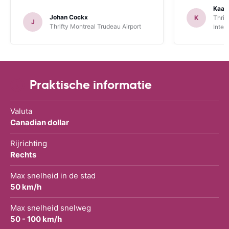
jammer genoeg te laat aangekomen.
zichzelf idio
Kaat
Deze opmerking geldt zowel voor
een GPS bij 
Johan Cockx
K
Thrif
J
Thrifte als voor u: het zou fijn zijn om
is. Dan heeft
Thrifty Montreal Trudeau Airport
Inter
op een andere manier contact te
mogelijkheid
kunnen nemen, bvb via mail, whatsapp,
te maken.
website chat, ..., gelijk welk kanaal dat
ook over Wifi werkt.
Praktische informatie
Valuta
Canadian dollar
Rijrichting
Rechts
Max snelheid in de stad
50 km/h
Max snelheid snelweg
50 - 100 km/h