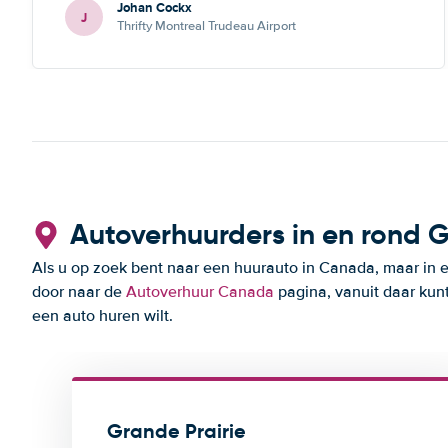
Johan Cockx
zou fijn zijn om op een andere manier contact te
J
Thrifty Montreal Trudeau Airport
kunnen nemen, bvb via mail, whatsapp, website chat, ...,
gelijk welk kanaal dat ook over Wifi werkt.
Autoverhuurders in en rond G
Als u op zoek bent naar een huurauto in Canada, maar in e
door naar de
Autoverhuur Canada
pagina, vanuit daar kun
een auto huren wilt.
Grande Prairie