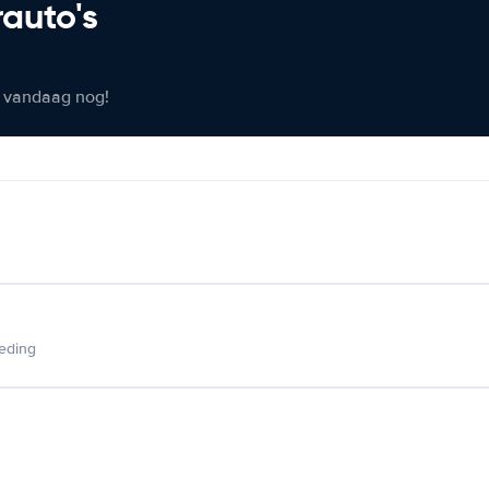
rauto's
er vandaag nog!
ieding