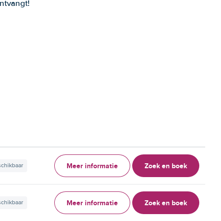
ntvangt!
Meer informatie
Zoek en boek
schikbaar
Meer informatie
Zoek en boek
schikbaar