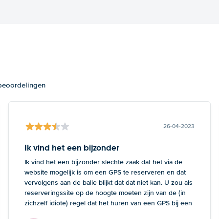
 beoordelingen
26-04-2023
Ik vind het een bijzonder
Ik vind het een bijzonder slechte zaak dat het via de
website mogelijk is om een GPS te reserveren en dat
vervolgens aan de balie blijkt dat dat niet kan. U zou als
reserveringssite op de hoogte moeten zijn van de (in
zichzelf idiote) regel dat het huren van een GPS bij een
kleine auto onmogelijk is. Dan heeft de klant tenminste