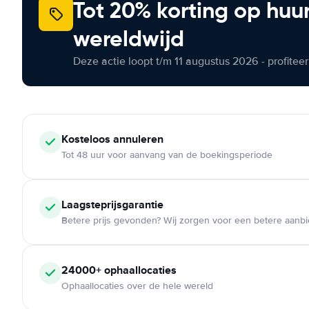
Tot 20% korting op huu
wereldwijd
Deze actie loopt t/m 11 augustus 2026 - profite
Kosteloos
annuleren
Tot 48 uur voor aanvang van de boekingsperiode
Laagsteprijsgarantie
Betere prijs gevonden? Wij zorgen voor een betere aanb
24000+
ophaallocaties
Ophaallocaties over de hele wereld