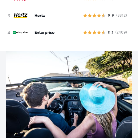
Hertz
8.6
(8812)
G
Enterprise
9.1
(2409)
G