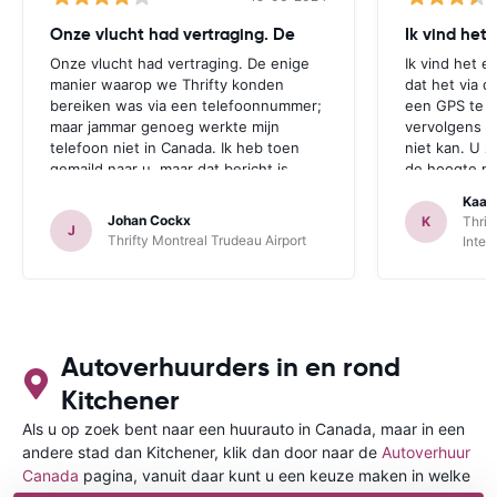
Onze vlucht had vertraging. De
Ik vind het
Onze vlucht had vertraging. De enige
Ik vind het e
manier waarop we Thrifty konden
dat het via d
bereiken was via een telefoonnummer;
een GPS te r
maar jammar genoeg werkte mijn
vervolgens aa
telefoon niet in Canada. Ik heb toen
niet kan. U z
gemaild naar u, maar dat bericht is
de hoogte mo
jammer genoeg te laat aangekomen.
zichzelf idio
Kaat
Deze opmerking geldt zowel voor
een GPS bij 
Johan Cockx
K
Thrif
J
Thrifte als voor u: het zou fijn zijn om
is. Dan heeft
Thrifty Montreal Trudeau Airport
Inter
op een andere manier contact te
mogelijkheid
kunnen nemen, bvb via mail, whatsapp,
te maken.
website chat, ..., gelijk welk kanaal dat
ook over Wifi werkt.
Autoverhuurders in en rond
Kitchener
Als u op zoek bent naar een huurauto in Canada, maar in een
andere stad dan Kitchener, klik dan door naar de
Autoverhuur
Canada
pagina, vanuit daar kunt u een keuze maken in welke