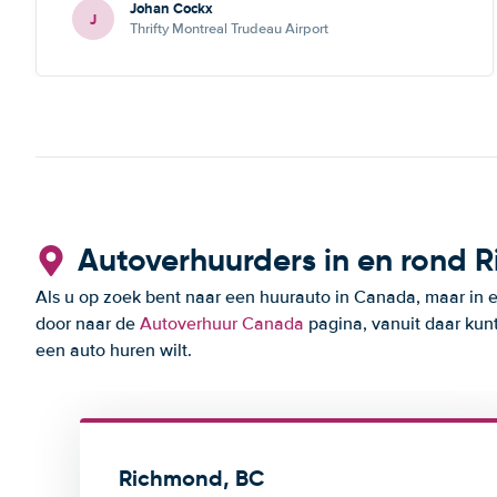
Johan Cockx
zou fijn zijn om op een andere manier contact te
J
Thrifty Montreal Trudeau Airport
kunnen nemen, bvb via mail, whatsapp, website chat, ...,
gelijk welk kanaal dat ook over Wifi werkt.
Autoverhuurders in en rond 
Als u op zoek bent naar een huurauto in Canada, maar in 
door naar de
Autoverhuur Canada
pagina, vanuit daar kun
een auto huren wilt.
Richmond, BC