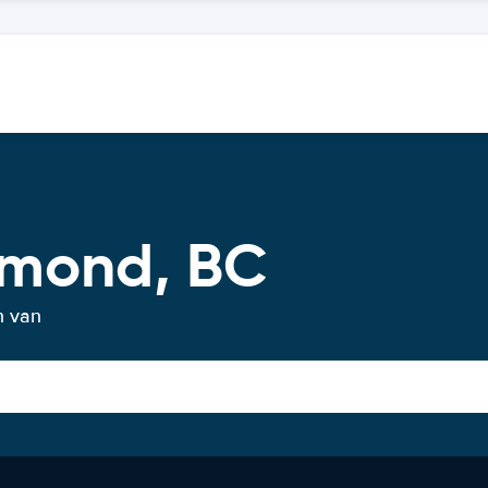
hmond, BC
n van