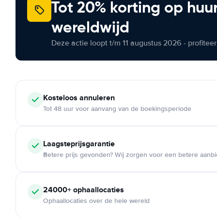
Tot 20% korting op huu
wereldwijd
Deze actie loopt t/m 11 augustus 2026 - profite
Kosteloos
annuleren
Tot 48 uur voor aanvang van de boekingsperiode
Laagsteprijsgarantie
Betere prijs gevonden? Wij zorgen voor een betere aanb
24000+
ophaallocaties
Ophaallocaties over de hele wereld