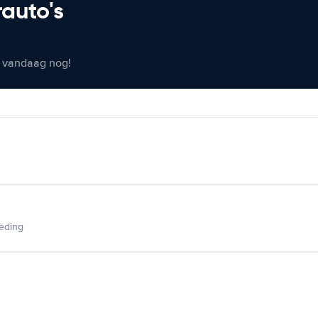
rauto's
er vandaag nog!
ieding