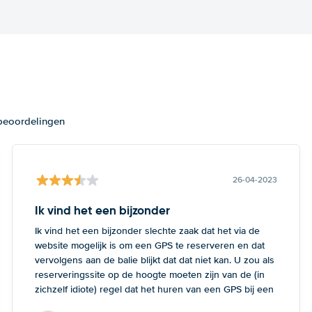
 beoordelingen
26-04-2023
Ik vind het een bijzonder
Ik vind het een bijzonder slechte zaak dat het via de
website mogelijk is om een GPS te reserveren en dat
vervolgens aan de balie blijkt dat dat niet kan. U zou als
reserveringssite op de hoogte moeten zijn van de (in
zichzelf idiote) regel dat het huren van een GPS bij een
kleine auto onmogelijk is. Dan heeft de klant tenminste