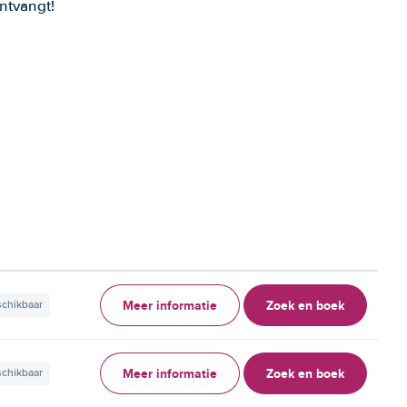
ntvangt!
Meer informatie
Zoek en boek
schikbaar
Meer informatie
Zoek en boek
schikbaar