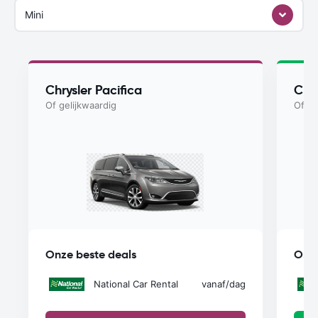
Mini
Chrysler Pacifica
Chry
Of gelijkwaardig
Of ge
Onze beste deals
Onze
National Car Rental
vanaf
/dag