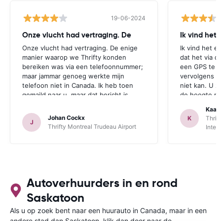
19-06-2024
Onze vlucht had vertraging. De
Ik vind het
Onze vlucht had vertraging. De enige
Ik vind het e
manier waarop we Thrifty konden
dat het via d
bereiken was via een telefoonnummer;
een GPS te r
maar jammar genoeg werkte mijn
vervolgens aa
telefoon niet in Canada. Ik heb toen
niet kan. U z
gemaild naar u, maar dat bericht is
de hoogte mo
jammer genoeg te laat aangekomen.
zichzelf idio
Kaat
Deze opmerking geldt zowel voor
een GPS bij 
Johan Cockx
K
Thrif
J
Thrifte als voor u: het zou fijn zijn om
is. Dan heeft
Thrifty Montreal Trudeau Airport
Inter
op een andere manier contact te
mogelijkheid
kunnen nemen, bvb via mail, whatsapp,
te maken.
website chat, ..., gelijk welk kanaal dat
ook over Wifi werkt.
Autoverhuurders in en rond
Saskatoon
Als u op zoek bent naar een huurauto in Canada, maar in een
andere stad dan Saskatoon, klik dan door naar de