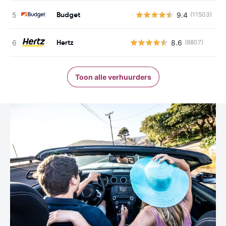
Budget
9.4
(11503)
G
Hertz
8.6
(8807)
Toon alle verhuurders