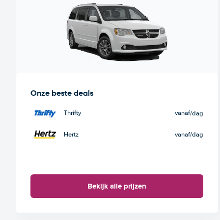
Onze beste deals
Thrifty
vanaf
/dag
Hertz
vanaf
/dag
Bekijk alle prijzen