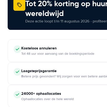
Tot 20% korting op huu
wereldwijd
Deze actie loopt t/m 11 augustus 2026 - profite
Kosteloos
annuleren
Tot 48 uur voor aanvang van de boekingsperiode
Laagsteprijsgarantie
Betere prijs gevonden? Wij zorgen voor een betere aanb
24000+
ophaallocaties
Ophaallocaties over de hele wereld