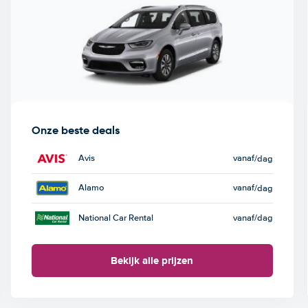
Onze beste deals
Avis
vanaf
/dag
Alamo
vanaf
/dag
National Car Rental
vanaf
/dag
Bekijk alle prijzen