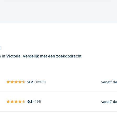
a
in Victoria. Vergelijk met één zoekopdracht
9.2
vanaf
/ d
(11503)
9.1
vanaf
/ d
(491)