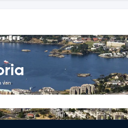
oria
n van