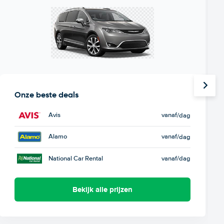
Onze beste deals
Avis
vanaf
/dag
Alamo
vanaf
/dag
National Car Rental
vanaf
/dag
Bekijk alle prijzen