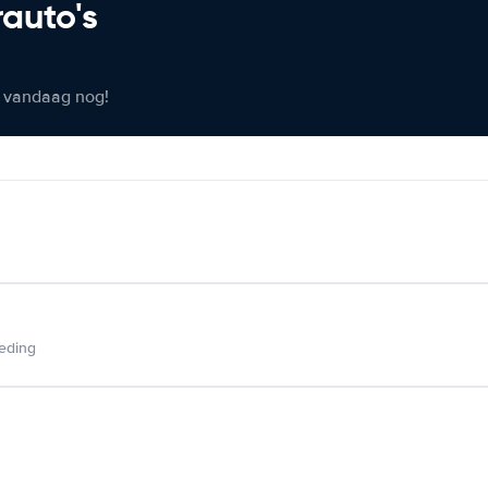
rauto's
er vandaag nog!
ieding