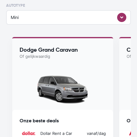
AUTOTYPE
Mini
Dodge Grand Caravan
Chry
Of gelijkwaardig
Of ge
Onze beste deals
Onze
Dollar Rent a Car
vanaf
/dag