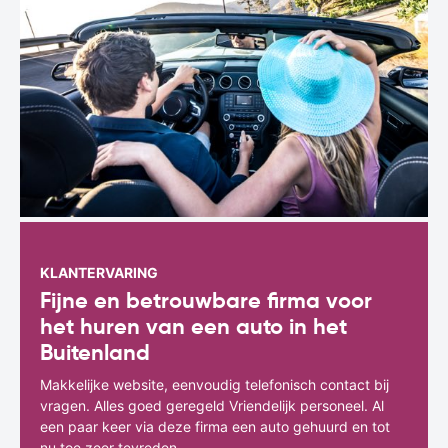
KLANTERVARING
Fijne en betrouwbare firma voor
het huren van een auto in het
Buitenland
Makkelijke website, eenvoudig telefonisch contact bij
vragen. Alles goed geregeld Vriendelijk personeel. Al
een paar keer via deze firma een auto gehuurd en tot
nu toe zeer tevreden