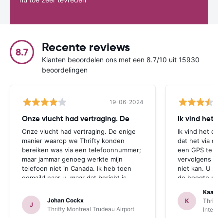
Recente reviews
8.7
Klanten beoordelen ons met een 8.7/10 uit 15930
beoordelingen
19-06-2024
Onze vlucht had vertraging. De
Ik vind het
Onze vlucht had vertraging. De enige
Ik vind het e
manier waarop we Thrifty konden
dat het via d
bereiken was via een telefoonnummer;
een GPS te r
maar jammar genoeg werkte mijn
vervolgens aa
telefoon niet in Canada. Ik heb toen
niet kan. U z
gemaild naar u, maar dat bericht is
de hoogte mo
jammer genoeg te laat aangekomen.
zichzelf idio
Kaat
Deze opmerking geldt zowel voor
een GPS bij 
Johan Cockx
K
Thrif
J
Thrifte als voor u: het zou fijn zijn om
is. Dan heeft
Thrifty Montreal Trudeau Airport
Inter
op een andere manier contact te
mogelijkheid