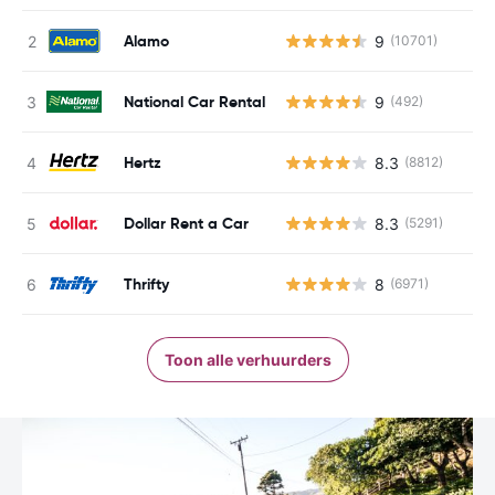
Alamo
9
(10701)
National Car Rental
9
(492)
Hertz
8.3
(8812)
Dollar Rent a Car
8.3
(5291)
Thrifty
8
(6971)
Toon alle verhuurders