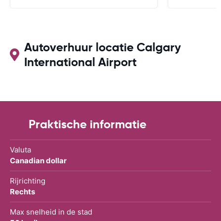
kunnen nemen, bvb via mail, whatsapp,
te maken.
website chat, ..., gelijk welk kanaal dat
ook over Wifi werkt.
Autoverhuur locatie Calgary
International Airport
Praktische informatie
Valuta
Canadian dollar
Rijrichting
Rechts
Max snelheid in de stad