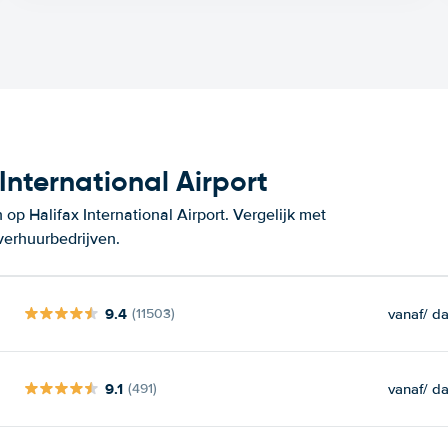
nternational Airport
p Halifax International Airport. Vergelijk met
verhuurbedrijven.
9.4
vanaf
/ d
(11503)
9.1
vanaf
/ d
(491)