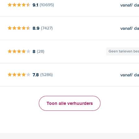
9.1
vanaf
/ d
(10695)
8.9
vanaf
/ d
(7427)
8
(28)
Geen tarieven be
7.8
vanaf
/ d
(5286)
Toon alle verhuurders