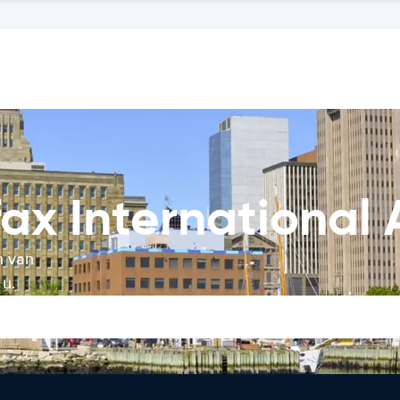
ax International 
n van
 u.