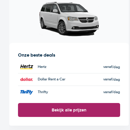
Onze beste deals
Hertz
vanaf
/dag
Dollar Rent a Car
vanaf
/dag
Thrifty
vanaf
/dag
Bekijk alle prijzen