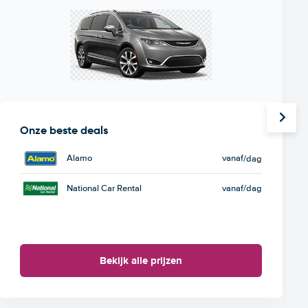
Onze beste deals
Alamo
vanaf
/dag
National Car Rental
vanaf
/dag
Bekijk alle prijzen