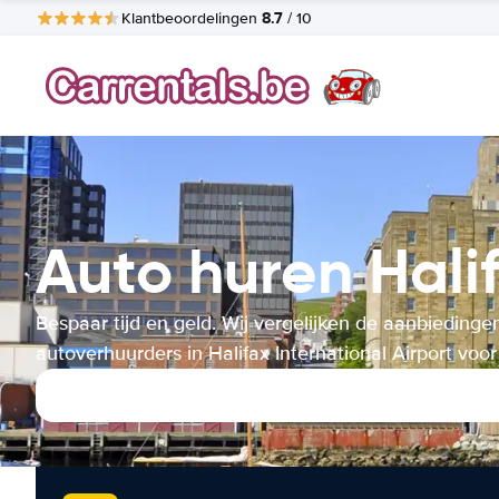
8.7
Klantbeoordelingen
/ 10
Auto huren Halif
Bespaar tijd en geld. Wij vergelijken de aanbiedinge
autoverhuurders in Halifax International Airport voor