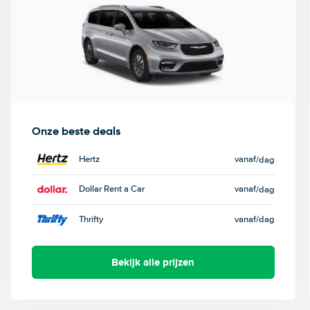
Onze beste deals
Hertz
vanaf
/dag
Dollar Rent a Car
vanaf
/dag
Thrifty
vanaf
/dag
Bekijk alle prijzen