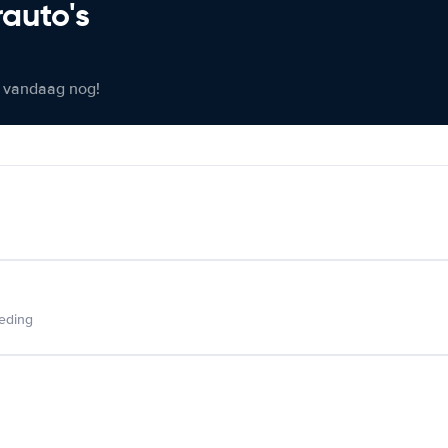
rauto's
er vandaag nog!
ieding