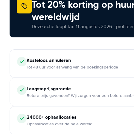
Tot 20% korting op huu
wereldwijd
Deze actie loopt t/m 11 augustus 2026 - profite
Kosteloos
annuleren
Tot 48 uur voor aanvang van de boekingsperiode
Laagsteprijsgarantie
Betere prijs gevonden? Wij zorgen voor een betere aanb
24000+
ophaallocaties
Ophaallocaties over de hele wereld