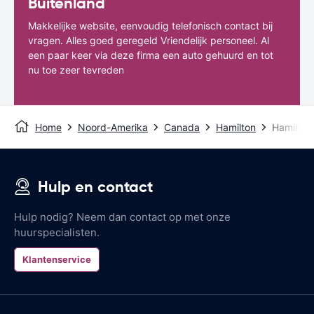
Buitenland
Makkelijke website, eenvoudig telefonisch contact bij
vragen. Alles goed geregeld Vriendelijk personeel. Al
een paar keer via deze firma een auto gehuurd en tot
nu toe zeer tevreden
Home
Noord-Amerika
Canada
Hamilton
Hamilton
Hulp en contact
Hulp nodig? Neem dan contact op met onze
huurspecialisten.
Klantenservice