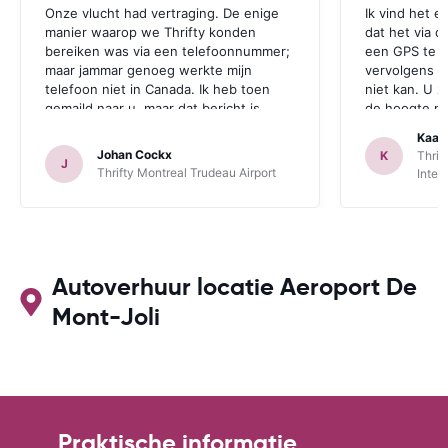
Onze vlucht had vertraging. De enige
Ik vind het e
manier waarop we Thrifty konden
dat het via d
bereiken was via een telefoonnummer;
een GPS te r
maar jammar genoeg werkte mijn
vervolgens aa
telefoon niet in Canada. Ik heb toen
niet kan. U z
gemaild naar u, maar dat bericht is
de hoogte mo
jammer genoeg te laat aangekomen.
zichzelf idio
Kaat
Deze opmerking geldt zowel voor
een GPS bij 
Johan Cockx
K
Thrif
J
Thrifte als voor u: het zou fijn zijn om
is. Dan heeft
Thrifty Montreal Trudeau Airport
Inter
op een andere manier contact te
mogelijkheid
kunnen nemen, bvb via mail, whatsapp,
te maken.
website chat, ..., gelijk welk kanaal dat
ook over Wifi werkt.
Autoverhuur locatie Aeroport De
Mont-Joli
Praktische informatie