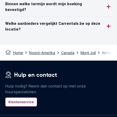
Binnen welke termijn wordt mijn boeking
bevestigd?
Welke aanbieders vergelijkt Carrentals.be op deze
locatie?
Home
Noord-Amerika
Canada
Mont Joli
Aeroport
Hulp en contact
Hulp nodig? Neem dan contact op met onze
huurspecialisten.
Klantenservice