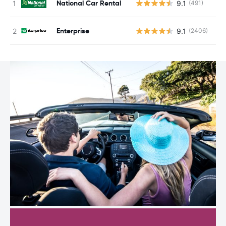
National Car Rental
9.1
(491)
G
Enterprise
9.1
(2406)
G