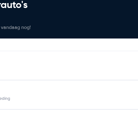
rauto's
er vandaag nog!
ieding