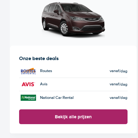
Onze beste deals
Routes
vanaf
/dag
Avis
vanaf
/dag
National Car Rental
vanaf
/dag
Bekijk alle prijzen