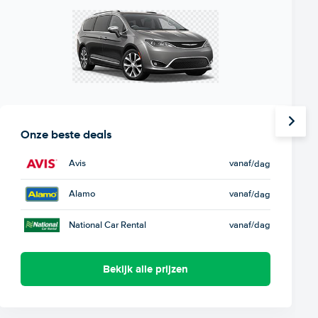
Onze beste deals
Avis
vanaf
/dag
Alamo
vanaf
/dag
National Car Rental
vanaf
/dag
Bekijk alle prijzen