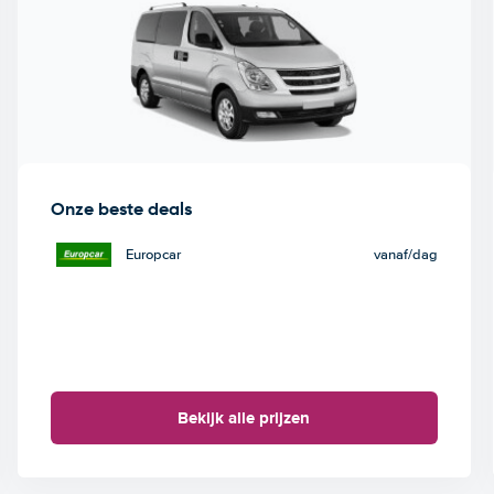
Onze beste deals
Europcar
vanaf
/dag
Bekijk alle prijzen