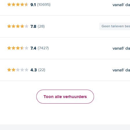
9.1
vanaf
/ d
(10695)
7.8
(28)
Geen tarieven be
7.4
vanaf
/ d
(7427)
4.3
vanaf
/ d
(22)
Toon alle verhuurders