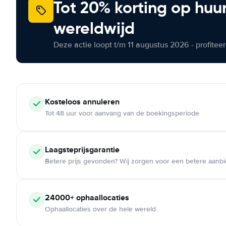
Tot 20% korting op huu
wereldwijd
Deze actie loopt t/m 11 augustus 2026 - profite
Kosteloos
annuleren
Tot 48 uur voor aanvang van de boekingsperiode
Laagsteprijsgarantie
Betere prijs gevonden? Wij zorgen voor een betere aanb
24000+
ophaallocaties
Ophaallocaties over de hele wereld