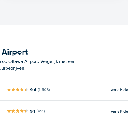
Airport
 op Ottawa Airport. Vergelijk met één
uurbedrijven.
9.4
vanaf
/ d
(11503)
9.1
vanaf
/ d
(491)