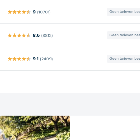
9
(10701)
Geen tarieven be
8.6
(8812)
Geen tarieven be
9.1
(2409)
Geen tarieven be