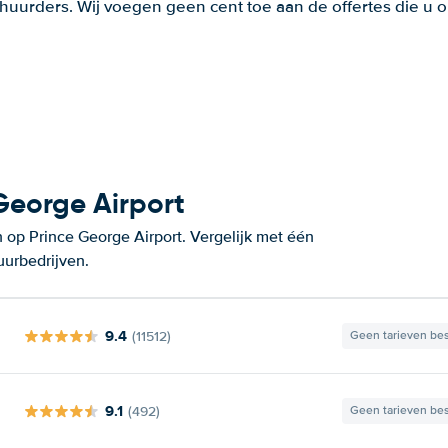
huurders. Wij voegen geen cent toe aan de offertes die u o
George Airport
 op Prince George Airport. Vergelijk met één
uurbedrijven.
9.4
(11512)
Geen tarieven be
9.1
(492)
Geen tarieven be