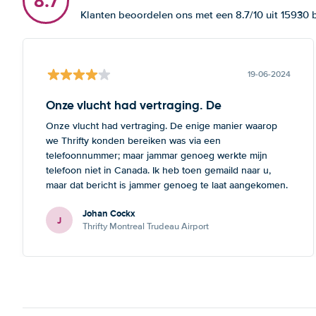
8.7
Klanten beoordelen ons met een 8.7/10 uit 15930
19-06-2024
Onze vlucht had vertraging. De
Onze vlucht had vertraging. De enige manier waarop
we Thrifty konden bereiken was via een
telefoonnummer; maar jammar genoeg werkte mijn
telefoon niet in Canada. Ik heb toen gemaild naar u,
maar dat bericht is jammer genoeg te laat aangekomen.
Deze opmerking geldt zowel voor Thrifte als voor u: het
Johan Cockx
zou fijn zijn om op een andere manier contact te
J
Thrifty Montreal Trudeau Airport
kunnen nemen, bvb via mail, whatsapp, website chat, ...,
gelijk welk kanaal dat ook over Wifi werkt.