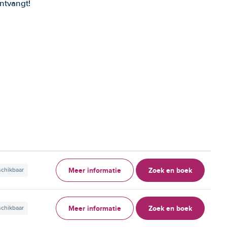
ntvangt!
Meer informatie
Zoek en boek
schikbaar
Meer informatie
Zoek en boek
schikbaar