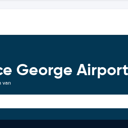
ce George Airpor
n van