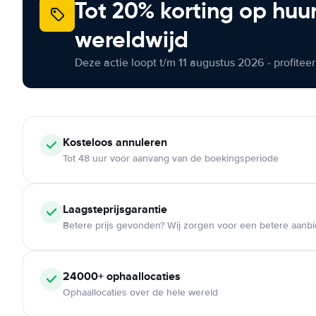
Tot 20% korting op huu
wereldwijd
Deze actie loopt t/m 11 augustus 2026 - profite
Kosteloos
annuleren
Tot 48 uur voor aanvang van de boekingsperiode
Laagsteprijsgarantie
Betere prijs gevonden? Wij zorgen voor een betere aanb
24000+
ophaallocaties
Ophaallocaties over de hele wereld