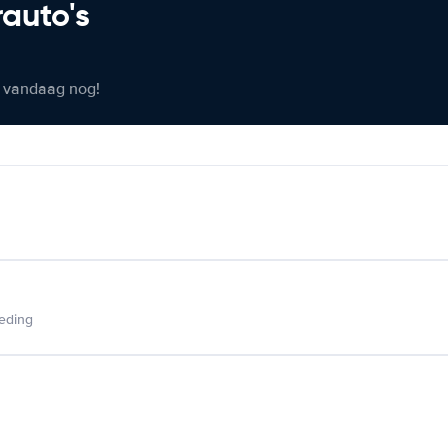
rauto's
er vandaag nog!
ieding