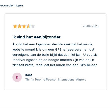
 beoordelingen
26-04-2023
Ik vind het een bijzonder
Ik vind het een bijzonder slechte zaak dat het via de
website mogelijk is om een GPS te reserveren en dat
vervolgens aan de balie blijkt dat dat niet kan. U zou als
reserveringssite op de hoogte moeten zijn van de (in
zichzelf idiote) regel dat het huren van een GPS bij een
kleine auto onmogelijk is. Dan heeft de klant tenminste
Kaat
de mogelijkheid om nog een andere keuze te maken.
K
Thrifty Toronto Pearson International Airport