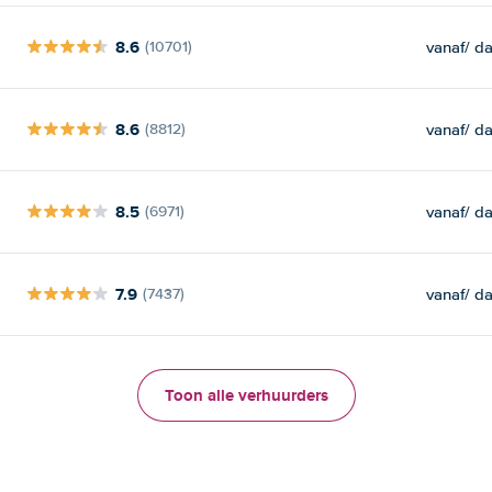
8.6
vanaf
/ d
(10701)
8.6
vanaf
/ d
(8812)
8.5
vanaf
/ d
(6971)
7.9
vanaf
/ d
(7437)
Toon alle verhuurders