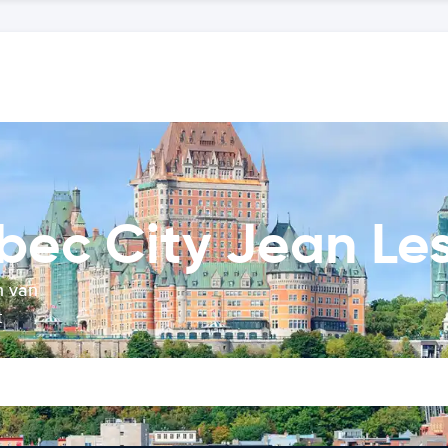
bec City Jean Les
n van
t