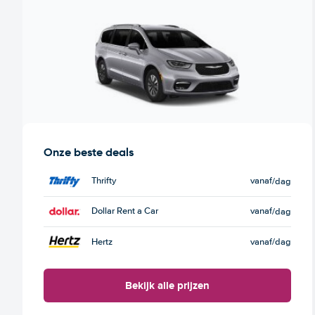
Onze beste deals
Thrifty
vanaf
/dag
Dollar Rent a Car
vanaf
/dag
Hertz
vanaf
/dag
Bekijk alle prijzen