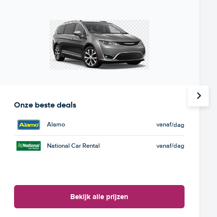
Onze beste deals
Alamo
vanaf
/dag
National Car Rental
vanaf
/dag
Bekijk alle prijzen