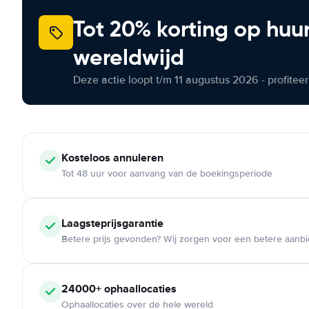
Tot 20% korting op huu
wereldwijd
Deze actie loopt t/m 11 augustus 2026 - profite
Kosteloos
annuleren
Tot 48 uur voor aanvang van de boekingsperiode
Laagsteprijsgarantie
Betere prijs gevonden? Wij zorgen voor een betere aanb
24000+
ophaallocaties
Ophaallocaties over de hele wereld