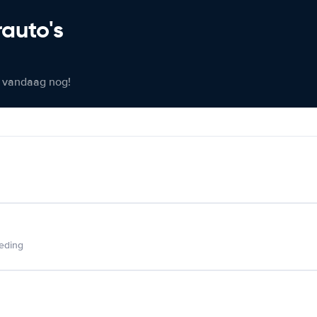
rauto's
er vandaag nog!
ieding