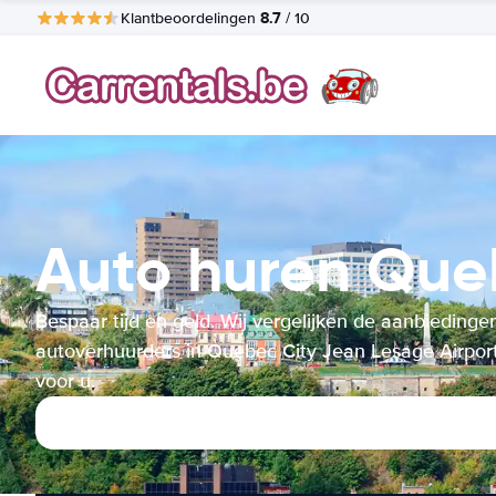
8.7
Klantbeoordelingen
/ 10
Auto huren Que
Bespaar tijd en geld. Wij vergelijken de aanbiedinge
autoverhuurders in Quebec City Jean Lesage Airpor
voor u.