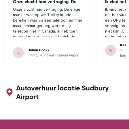
Onze vlucht had vertraging. De
Ik vind het
Onze vlucht had vertraging. De enige
Ik vind het e
manier waarop we Thrifty konden
dat het via d
bereiken was via een telefoonnummer;
een GPS te r
maar jammar genoeg werkte mijn
vervolgens aa
telefoon niet in Canada. Ik heb toen
niet kan. U z
gemaild naar u, maar dat bericht is
de hoogte mo
jammer genoeg te laat aangekomen.
zichzelf idio
Kaat
Deze opmerking geldt zowel voor
een GPS bij 
Johan Cockx
K
Thrif
J
Thrifte als voor u: het zou fijn zijn om
is. Dan heeft
Thrifty Montreal Trudeau Airport
Inter
op een andere manier contact te
mogelijkheid
kunnen nemen, bvb via mail, whatsapp,
te maken.
website chat, ..., gelijk welk kanaal dat
ook over Wifi werkt.
Autoverhuur locatie Sudbury
Airport