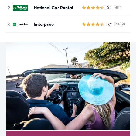
National Car Rental
9.1
(492)
G
Enterprise
9.1
(2409)
G