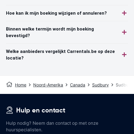
Hoe kan ik mijn boeking wijzigen of annuleren?
Binnen welke termijn wordt mijn boeking
bevestigd?
Welke aanbieders vergelijkt Carrentals.be op deze
locatie?
Home
Noord-Amerika
Canada
Sudbury
Sudbury 
Hulp en contact
Hulp nodig? Neem dan contact op met onze
huurspecialisten.