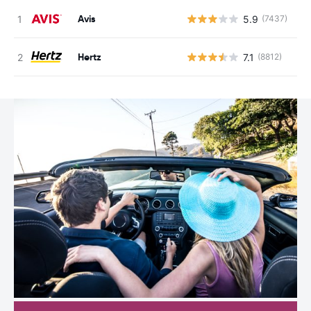
Avis
5.9
(7437)
G
Hertz
7.1
(8812)
G