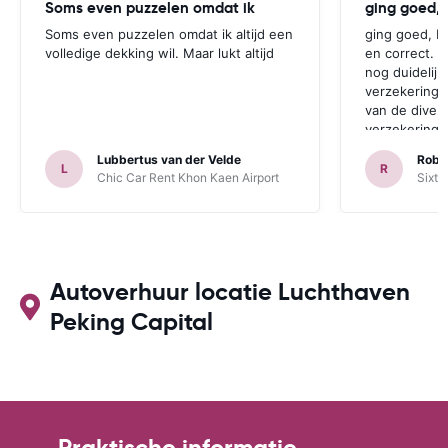
Soms even puzzelen omdat ik
Soms even puzzelen omdat ik altijd een
ging goed, be
volledige dekking wil. Maar lukt altijd
en correct. 
nog duidelij
verzekering 
van de diver
verzekeringe
mensen is dit
Lubbertus van der Velde
Robe
L
R
Chic Car Rent Khon Kaen Airport
Sixt 
Autoverhuur locatie Luchthaven
Peking Capital
Praktische informatie