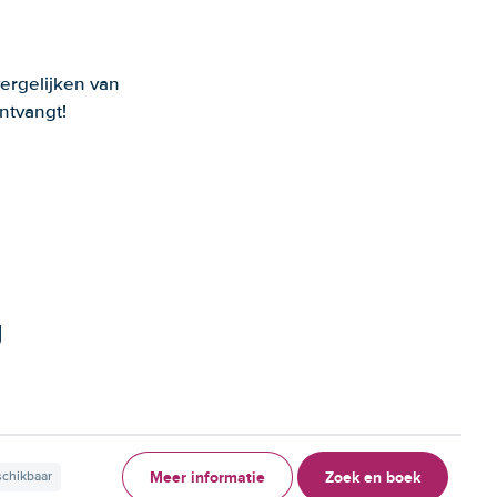
ergelijken van
ntvangt!
g
Meer informatie
Zoek en boek
schikbaar