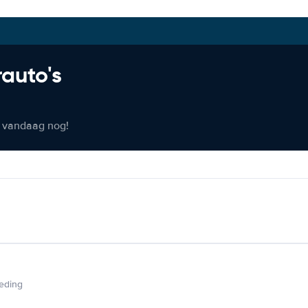
rauto's
er vandaag nog!
ieding