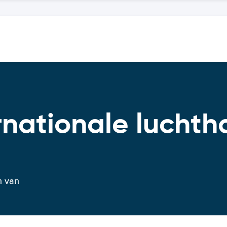
rnationale luchth
n van