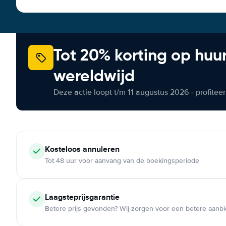
Tot 20% korting op huu
wereldwijd
Deze actie loopt t/m 11 augustus 2026 - profite
Kosteloos
annuleren
Tot 48 uur voor aanvang van de boekingsperiode
Laagsteprijsgarantie
Betere prijs gevonden? Wij zorgen voor een betere aanb