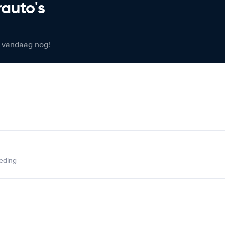
rauto's
er vandaag nog!
ieding