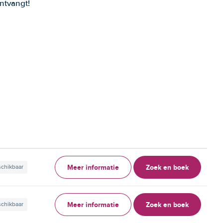
ntvangt!
Meer informatie
Zoek en boek
schikbaar
Meer informatie
Zoek en boek
schikbaar