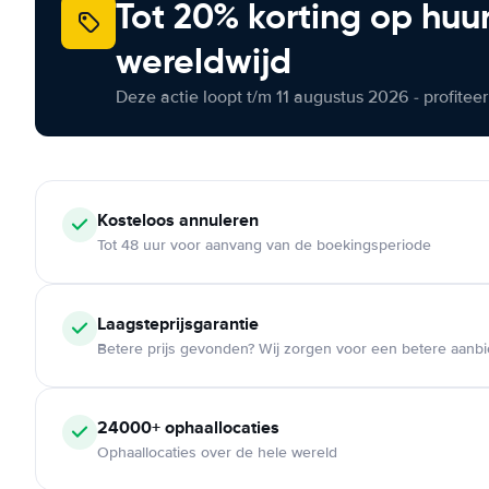
Tot 20% korting op huu
wereldwijd
Deze actie loopt t/m 11 augustus 2026 - profite
Kosteloos
annuleren
Tot 48 uur voor aanvang van de boekingsperiode
Laagsteprijsgarantie
Betere prijs gevonden? Wij zorgen voor een betere aanb
24000+
ophaallocaties
Ophaallocaties over de hele wereld