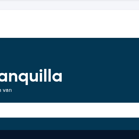
anquilla
n van