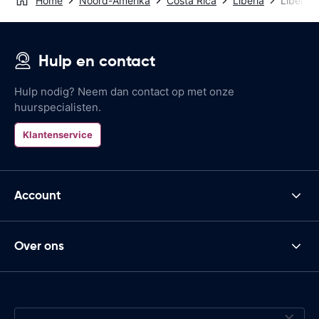
Home
Noord-Amerika
Costa Rica
Liberia
Liberia 
Hulp en contact
Hulp nodig? Neem dan contact op met onze
huurspecialisten.
Klantenservice
Account
Over ons