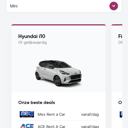
Mini
Hyundai i10
Fia
Of gelijkwaardig
Of ge
Onze beste deals
Onze
Mex Rent a Car
vanaf
/dag
ACE Rent A Car
vanaf
/dag