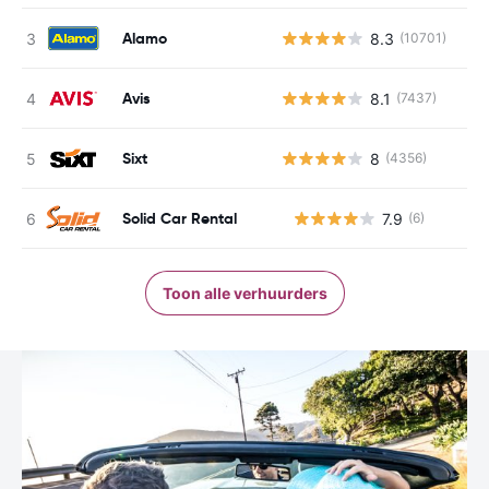
Alamo
8.3
(10701)
Avis
8.1
(7437)
Sixt
8
(4356)
Solid Car Rental
7.9
(6)
G
Toon alle verhuurders