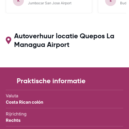
K
E
Jumbocar San Jose Airport
Budge
Autoverhuur locatie Quepos La
Managua Airport
Praktische informatie
Valuta
Costa Rican colón
Rijrichting
Rechts