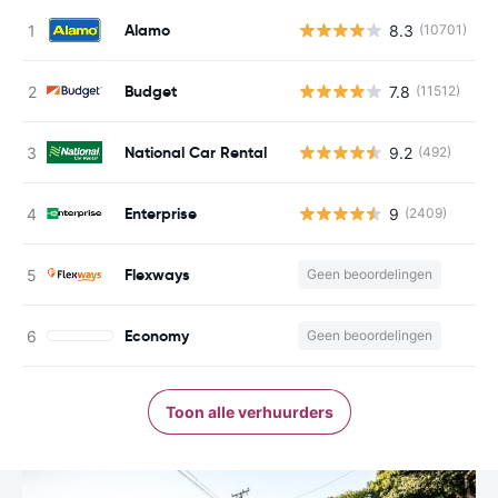
Alamo
8.3
(10701)
G
Budget
7.8
(11512)
G
National Car Rental
9.2
(492)
G
Enterprise
9
(2409)
G
Flexways
Geen beoordelingen
G
Economy
Geen beoordelingen
G
Toon alle verhuurders