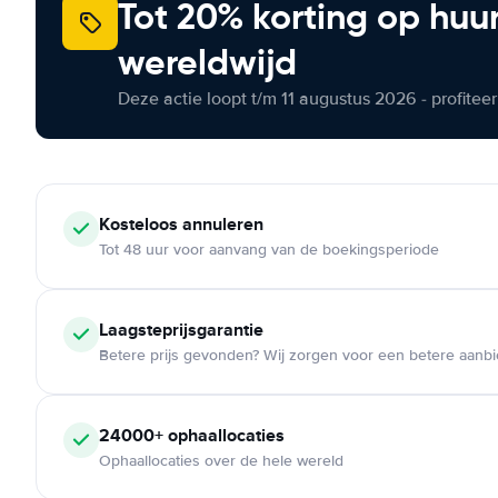
Tot 20% korting op huu
wereldwijd
Deze actie loopt t/m 11 augustus 2026 - profite
Kosteloos
annuleren
Tot 48 uur voor aanvang van de boekingsperiode
Laagsteprijsgarantie
Betere prijs gevonden? Wij zorgen voor een betere aanb
24000+
ophaallocaties
Ophaallocaties over de hele wereld