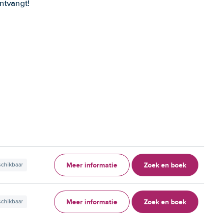
ntvangt!
Meer informatie
Zoek en boek
schikbaar
Meer informatie
Zoek en boek
schikbaar