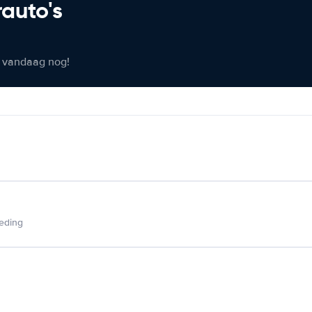
rauto's
er vandaag nog!
ieding