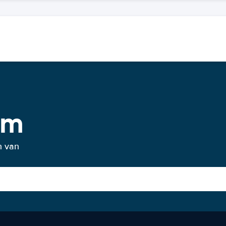
um
n van