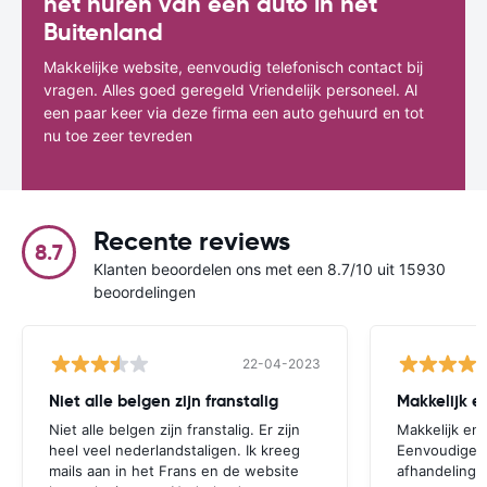
het huren van een auto in het
Buitenland
Makkelijke website, eenvoudig telefonisch contact bij
vragen. Alles goed geregeld Vriendelijk personeel. Al
een paar keer via deze firma een auto gehuurd en tot
nu toe zeer tevreden
Recente reviews
8.7
Klanten beoordelen ons met een 8.7/10 uit 15930
beoordelingen
22-04-2023
Niet alle belgen zijn franstalig
Niet alle belgen zijn franstalig. Er zijn
Makkelijk en 
heel veel nederlandstaligen. Ik kreeg
Eenvoudige, 
mails aan in het Frans en de website
afhandeling 