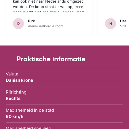
kan ook niet naar Nederlands omgezet
worden. De knop staat er wel op, maar
deze werkt niet (op zowel iphone, ipad
als desktop geprobeerd.) Los dit
Dirk
Hara
probleem nog op en dan boek ik zeker
D
H
Alamo Aalborg Airport
Sixt 
terug.
Praktische informatie
Valuta
Danish krone
Rijrichting
Rechts
Max snelheid in de stad
50 km/h
Max snelheid snelweg