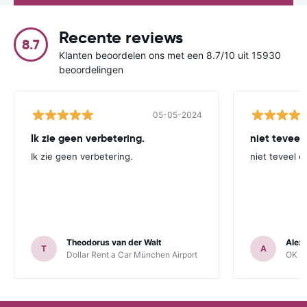
Recente reviews
8.7
Klanten beoordelen ons met een 8.7/10 uit 15930
beoordelingen
05-05-2024
Ik zie geen verbetering.
niet teveel
Ik zie geen verbetering.
niet teveel e
Theodorus van der Walt
Alex
T
A
Dollar Rent a Car München Airport
OK Mo