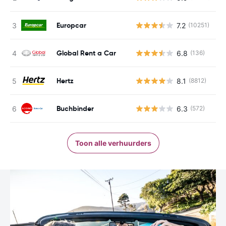
Europcar
7.2
(10251)
G
Global Rent a Car
6.8
(136)
G
Hertz
8.1
(8812)
G
Buchbinder
6.3
(572)
G
Toon alle verhuurders