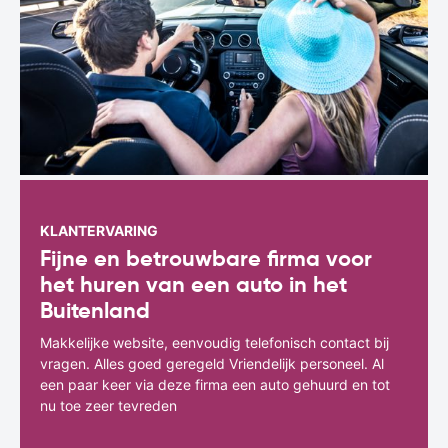
KLANTERVARING
Fijne en betrouwbare firma voor
het huren van een auto in het
Buitenland
Makkelijke website, eenvoudig telefonisch contact bij
vragen. Alles goed geregeld Vriendelijk personeel. Al
een paar keer via deze firma een auto gehuurd en tot
nu toe zeer tevreden