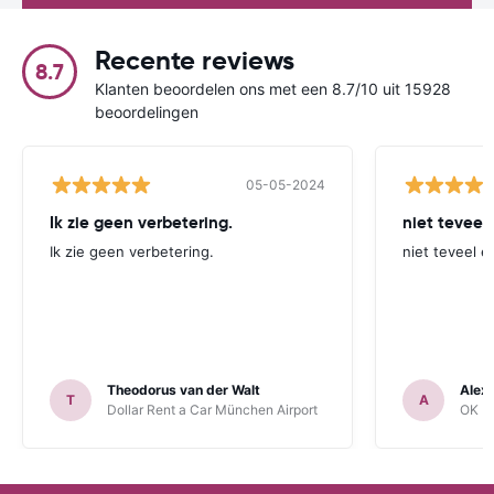
Recente reviews
8.7
Klanten beoordelen ons met een 8.7/10 uit 15928
beoordelingen
05-05-2024
Ik zie geen verbetering.
niet teveel
Ik zie geen verbetering.
niet teveel e
Theodorus van der Walt
Alex
T
A
Dollar Rent a Car München Airport
OK Mo