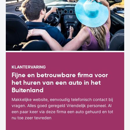
KLANTERVARING
Fijne en betrouwbare firma voor
het huren van een auto in het
Buitenland
Makkelijke website, eenvoudig telefonisch contact bij
vragen. Alles goed geregeld Vriendelijk personeel. Al
een paar keer via deze firma een auto gehuurd en tot
nu toe zeer tevreden