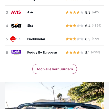
Avis
8.3
(7427)
G
Sixt
6.4
(4354)
G
Buchbinder
6.3
(572)
G
Keddy By Europcar
8.1
(4316)
G
Toon alle verhuurders