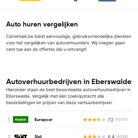
Auto huren vergelijken
Carrentals.be biedt eenvoudige, gebruiksvriendelijke diensten
voor het vergelijken van autoverhuurders. Wij voegen geen
cent toe aan de offertes die u ontvangt!
Autoverhuurbedrijven in Eberswalde
Hieronder staan de best beoordeelde autoverhuurbedrijven in
Eberswalde. Vergelijk met één zoekopdracht alle
beoordelingen en prijzen van deze verhuurbedrijven.
Europcar
7.2
(10251)
G
Sixt
6.4
(4356)
G