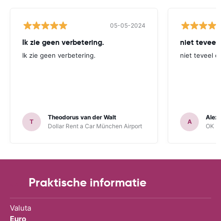
05-05-2024
Ik zie geen verbetering.
niet teveel
Ik zie geen verbetering.
niet teveel e
Theodorus van der Walt
Alex
T
A
Dollar Rent a Car München Airport
OK Mo
Praktische informatie
Valuta
Euro