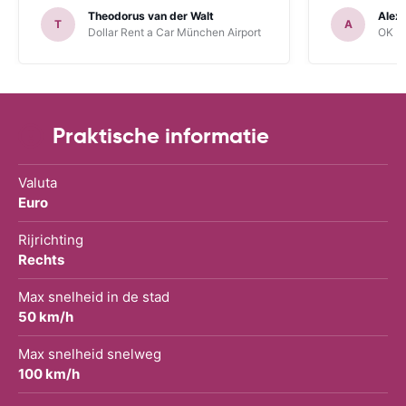
Theodorus van der Walt
Alex
T
A
Dollar Rent a Car München Airport
OK Mo
Praktische informatie
Valuta
Euro
Rijrichting
Rechts
Max snelheid in de stad
50 km/h
Max snelheid snelweg
100 km/h