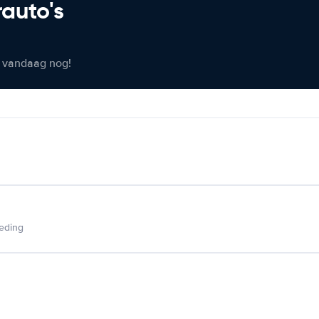
rauto's
er vandaag nog!
ieding