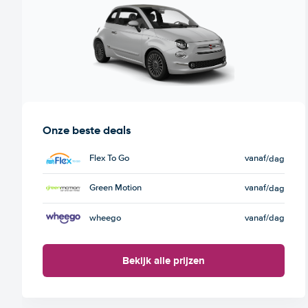
Onze beste deals
Flex To Go
vanaf
/dag
Green Motion
vanaf
/dag
wheego
vanaf
/dag
Bekijk alle prijzen