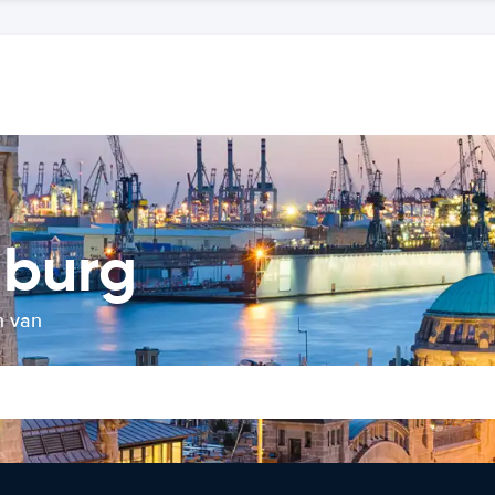
mburg
n van