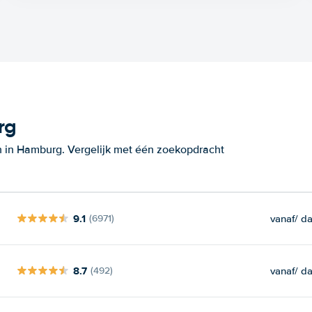
rg
n in Hamburg. Vergelijk met één zoekopdracht
9.1
vanaf
/ d
(6971)
8.7
vanaf
/ d
(492)