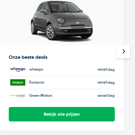
Onze beste deals
wheego
vanaf
/dag
Europcar
vanaf
/dag
Green Motion
vanaf
/dag
Bekijk alle prijzen