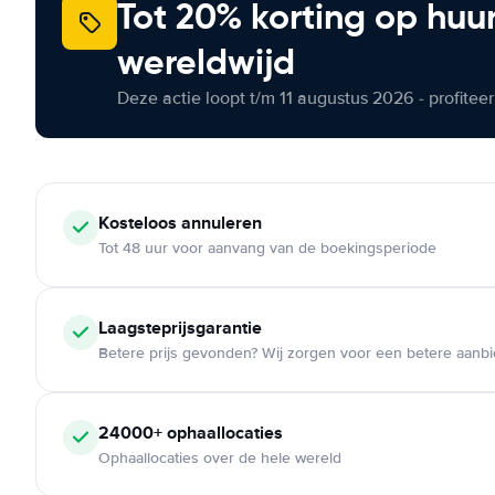
Tot 20% korting op huu
wereldwijd
Deze actie loopt t/m 11 augustus 2026 - profite
Kosteloos
annuleren
Tot 48 uur voor aanvang van de boekingsperiode
Laagsteprijsgarantie
Betere prijs gevonden? Wij zorgen voor een betere aanb
24000+
ophaallocaties
Ophaallocaties over de hele wereld