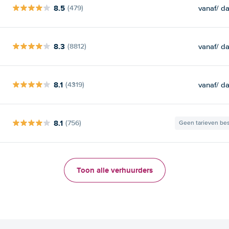
8.5
vanaf
/ d
(479)
8.3
vanaf
/ d
(8812)
8.1
vanaf
/ d
(4319)
8.1
(756)
Geen tarieven be
Toon alle verhuurders