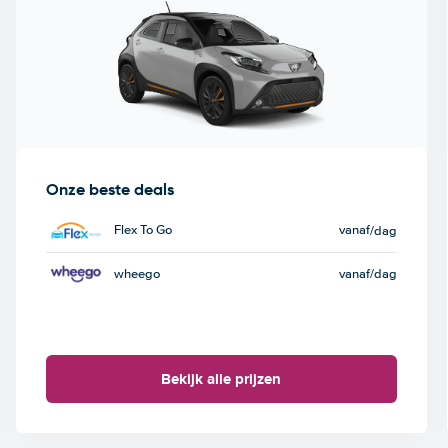
Onze beste deals
Flex To Go
vanaf
/dag
wheego
vanaf
/dag
Bekijk alle prijzen