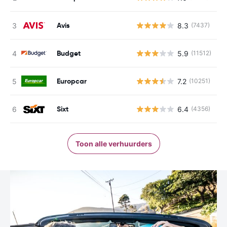
Avis
8.3
(7437)
G
Budget
5.9
(11512)
G
Europcar
7.2
(10251)
G
Sixt
6.4
(4356)
G
Toon alle verhuurders