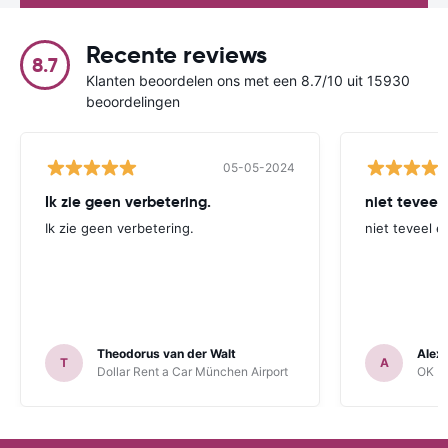
Recente reviews
8.7
Klanten beoordelen ons met een 8.7/10 uit 15930
beoordelingen
05-05-2024
Ik zie geen verbetering.
niet teveel
Ik zie geen verbetering.
niet teveel e
Theodorus van der Walt
Alex
T
A
Dollar Rent a Car München Airport
OK Mo