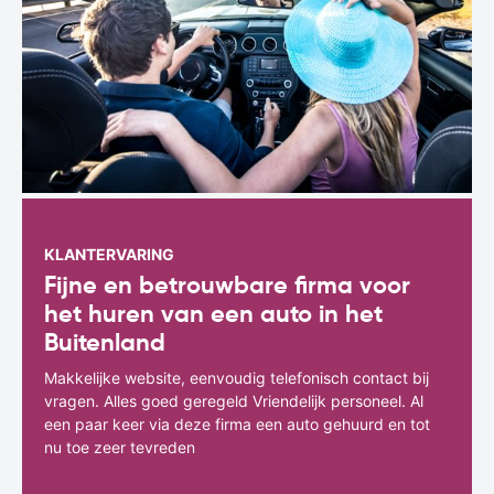
KLANTERVARING
Fijne en betrouwbare firma voor
het huren van een auto in het
Buitenland
Makkelijke website, eenvoudig telefonisch contact bij
vragen. Alles goed geregeld Vriendelijk personeel. Al
een paar keer via deze firma een auto gehuurd en tot
nu toe zeer tevreden