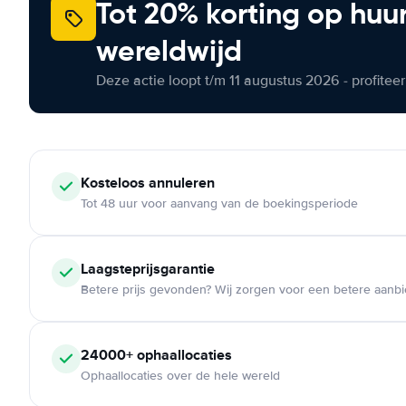
Tot 20% korting op huu
wereldwijd
Deze actie loopt t/m 11 augustus 2026 - profite
Kosteloos
annuleren
Tot 48 uur voor aanvang van de boekingsperiode
Laagsteprijsgarantie
Betere prijs gevonden? Wij zorgen voor een betere aanb
24000+
ophaallocaties
Ophaallocaties over de hele wereld