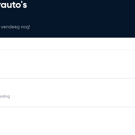
rauto's
er vandaag nog!
ieding