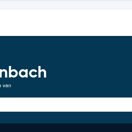
enbach
n van