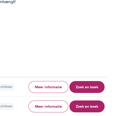
ntvangt!
Meer informatie
Zoek en boek
schikbaar
Meer informatie
Zoek en boek
schikbaar