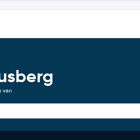
ausberg
n van