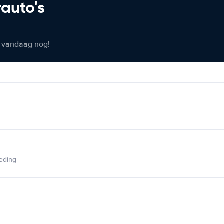
rauto's
er vandaag nog!
ieding