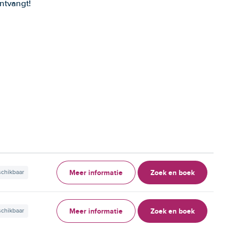
ntvangt!
Meer informatie
Zoek en boek
schikbaar
Meer informatie
Zoek en boek
schikbaar