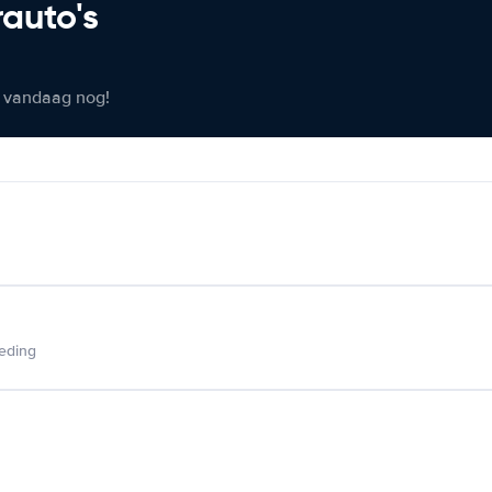
rauto's
er vandaag nog!
ieding