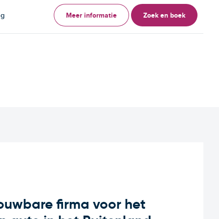
Meer informatie
Zoek en boek
ag
rouwbare firma voor het