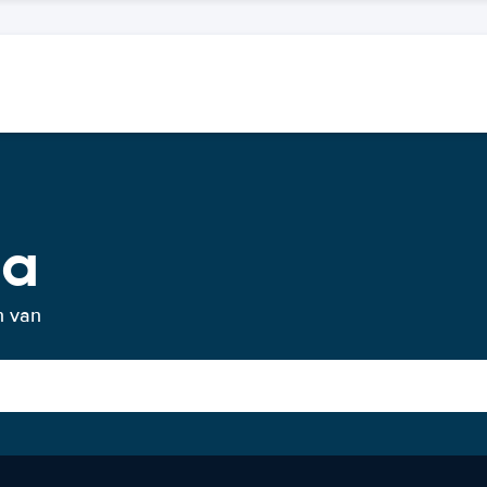
la
n van