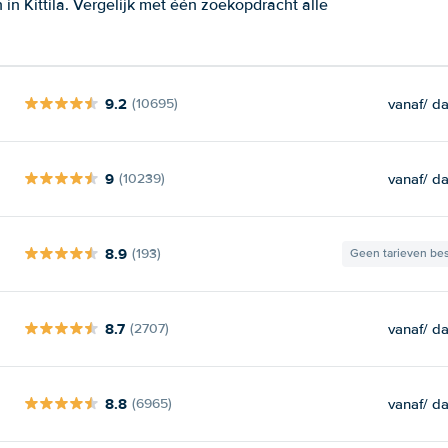
n Kittila. Vergelijk met één zoekopdracht alle
9.2
vanaf
/ d
(10695)
9
vanaf
/ d
(10239)
8.9
(193)
Geen tarieven be
8.7
vanaf
/ d
(2707)
8.8
vanaf
/ d
(6965)