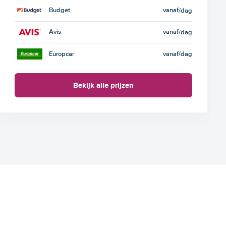
Budget
vanaf
/dag
Avis
vanaf
/dag
Europcar
vanaf
/dag
Bekijk alle prijzen