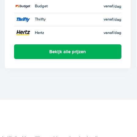
Budget
vanaf
/dag
Thrifty
vanaf
/dag
Hertz
vanaf
/dag
Bekijk alle prijzen