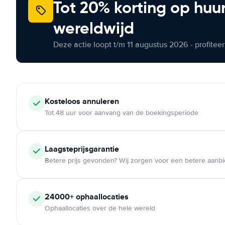
Tot 20% korting op huu
wereldwijd
Deze actie loopt t/m 11 augustus 2026 - profite
Kosteloos
annuleren
Tot 48 uur voor aanvang van de boekingsperiode
Laagsteprijsgarantie
Betere prijs gevonden? Wij zorgen voor een betere aanb
24000+
ophaallocaties
Ophaallocaties over de hele wereld