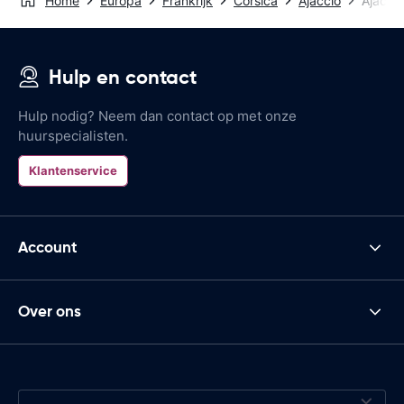
Home
Europa
Frankrijk
Corsica
Ajaccio
Ajaccio
Hulp en contact
Hulp nodig? Neem dan contact op met onze
huurspecialisten.
Klantenservice
Account
Over ons