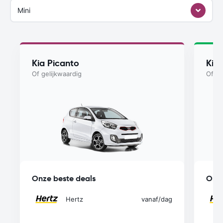
Mini
Kia Picanto
Kia
Of gelijkwaardig
Of ge
Onze beste deals
Onze
Hertz
vanaf
/dag