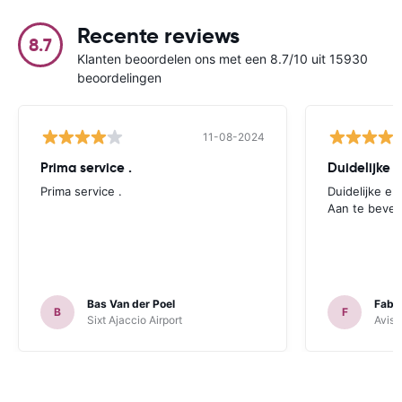
Recente reviews
8.7
Klanten beoordelen ons met een 8.7/10 uit 15930
beoordelingen
11-08-2024
Prima service .
Prima service .
Duidelijke en
Aan te bevel
Bas Van der Poel
Fabr
B
F
Sixt Ajaccio Airport
Avis 